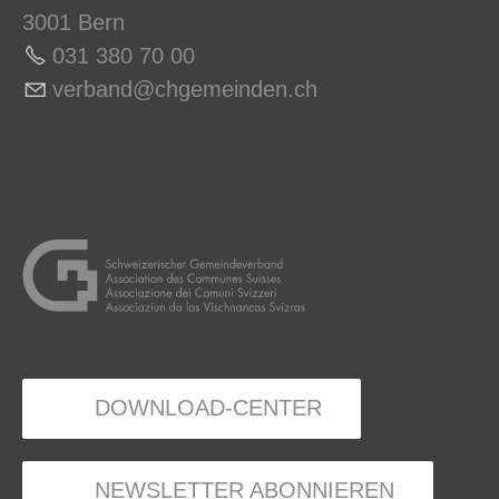
3001 Bern
031 380 70 0
0
v
rb
nd
chg
m
nd
n
ch
DOWNLOAD-CENTER
NEWSLETTER ABONNIEREN