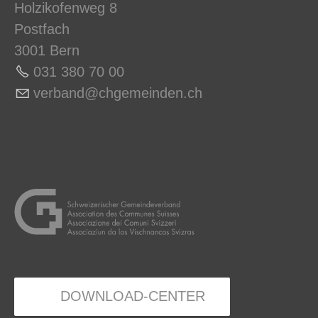
Holzikofenweg 8
Postfach
3001 Bern
031 380 70 0
0
v
rb
nd
chg
m
nd
n
ch
DOWNLOAD-CENTER