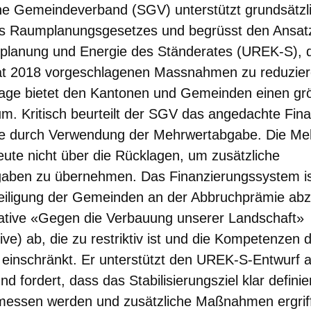
he Gemeindeverband (SGV) unterstützt grundsätzl
 des Raumplanungsgesetzes und begrüsst den Ansa
planung und Energie des Ständerates (UREK-S), d
t 2018 vorgeschlagenen Massnahmen zu reduzier
rlage bietet den Kantonen und Gemeinden einen gr
m. Kritisch beurteilt der SGV das angedachte Fi
e durch Verwendung der Mehrwertabgabe. Die Meh
ute nicht über die Rücklagen, um zusätzliche
gaben zu übernehmen. Das Finanzierungssystem is
teiligung der Gemeinden an der Abbruchprämie a
itiative «Gegen die Verbauung unserer Landschaft»
tive) ab, die zu restriktiv ist und die Kompetenzen
inschränkt. Er unterstützt den UREK-S-Entwurf al
 fordert, dass das Stabilisierungsziel klar definier
emessen werden und zusätzliche Maßnahmen ergri