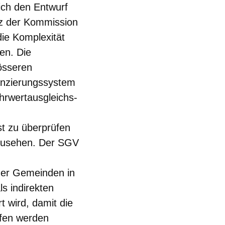
ich den Entwurf
tz der Kommission
ie Komplexität
en. Die
össeren
nanzierungssystem
rwertausgleichs-
t zu überprüfen
bzusehen. Der SGV
 der Gemeinden in
s indirekten
t wird, damit die
ffen werden