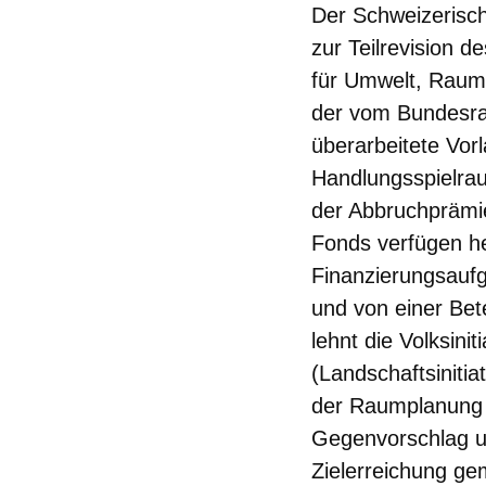
Der Schweizerisc
zur Teilrevision
für Umwelt, Raum
der vom Bundesra
überarbeitete Vo
Handlungsspielrau
der Abbruchprämi
Fonds verfügen he
Finanzierungsauf
und von einer Be
lehnt die Volksin
(Landschaftsinitia
der Raumplanung e
Gegenvorschlag und
Zielerreichung g