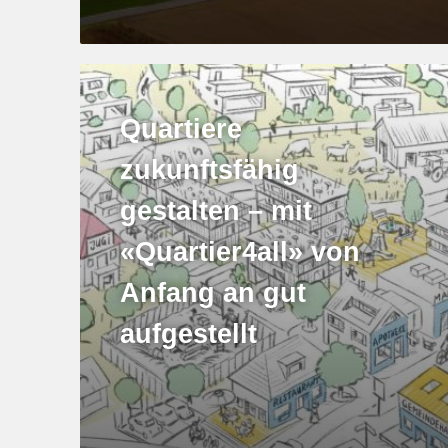
Quartiere
zukunftsfähig
gestalten – mit
«Quartier4all» von
Anfang an gut
aufgestellt