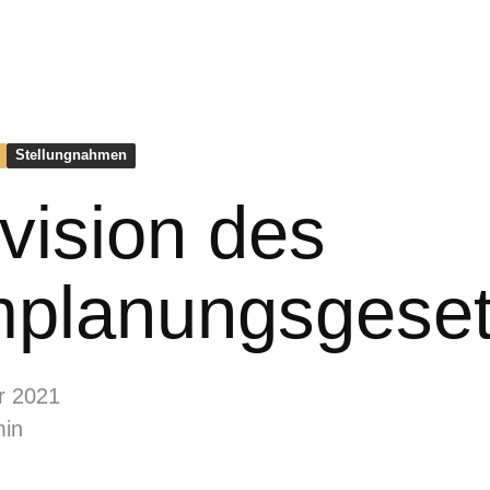
Stellungnahmen
evision des
planungsgese
r 2021
min