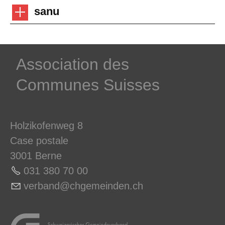
sanu
­Association des­
Communes ­Suisses
Holzikofenweg 8
Case postale
3001 Berne
031 380 70 0
0
v
rb
nd
chg
m
nd
n
ch