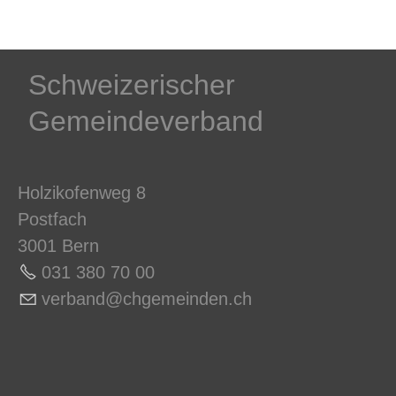
Schweizerischer
Gemeindeverband
Holzikofenweg 8
Postfach
3001 Bern
031 380 70 0
0
v
rb
nd
chg
m
nd
n
ch