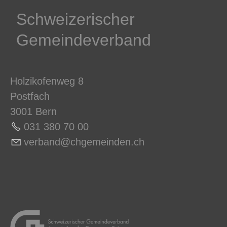
Schweizerischer
Gemeindeverband
Holzikofenweg 8
Postfach
3001 Bern
031 380 70 0
0
v
rb
nd
chg
m
nd
n
ch