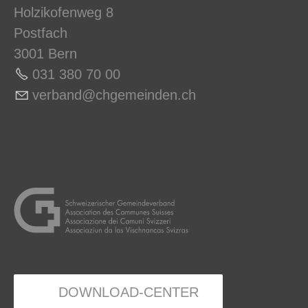
Holzikofenweg 8
Postfach
3001 Bern
031 380 70 0
0
v
rb
nd
chg
m
nd
n
ch
DOWNLOAD-CENTER