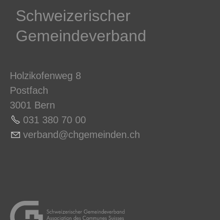
Schweizerischer
Gemeindeverband
Holzikofenweg 8
Postfach
3001 Bern
031 380 70 0
0
v
rb
nd
chg
m
nd
n
ch