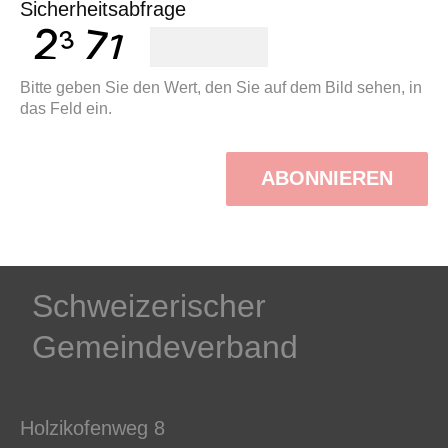
Sicherheitsabfrage
1 setzen, damit die Auswahl der
Newsletterthemen verwendet
wird (Abo-Themen).
Bitte geben Sie den Wert, den Sie auf dem Bild sehen, in
Bitte beachten, daß auch beim
das Feld ein.
Abmelden die Möglichkeit
gegeben wird, entweder
ABONNIEREN
komplett aus einem Verteiler
oder nur von bestimmten
Themen abgemeldet werden
kann.
Schweizerischer
Gemeindeverband
Holzikofenweg 8