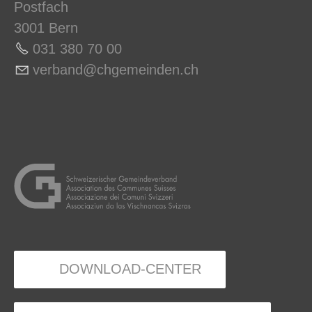
Postfach
Aktuelle Meldungen
3001 Bern
Unternehmensmeldungen
031 380 70 0
0
v
rb
nd
chg
m
nd
n
ch
DOWNLOAD-CENTER