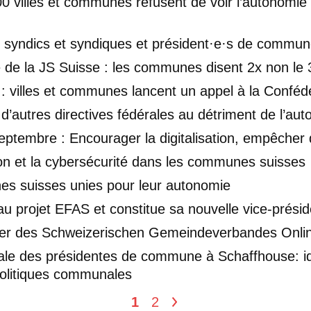
00 villes et communes refusent de voir l’autonomi
, syndics et syndiques et président·e·s de commu
ive de la JS Suisse : les communes disent 2x non l
 : villes et communes lancent un appel à la Conféd
 d’autres directives fédérales au détriment de l’a
eptembre : Encourager la digitalisation, empêcher 
on et la cybersécurité dans les communes suisses
es suisses unies pour leur autonomie
au projet EFAS et constitue sa nouvelle vice-prési
ieder des Schweizerischen Gemeindeverbandes Onlin
ale des présidentes de commune à Schaffhouse: id
politiques communales
1
2
>