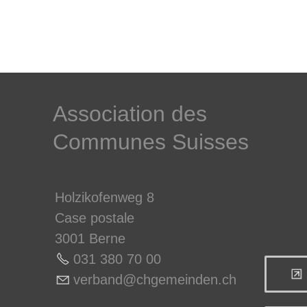
­Association des­
Communes ­Suisses
Holzikofenweg 8
Case postale
3001 Berne
031 380 70 0
0
v
rb
nd
chg
m
nd
n
ch