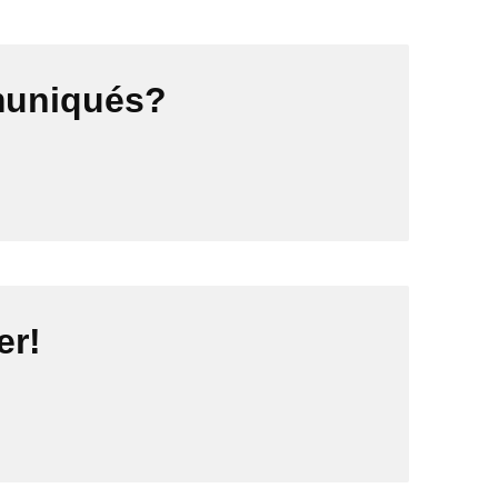
mmuniqués?
er!