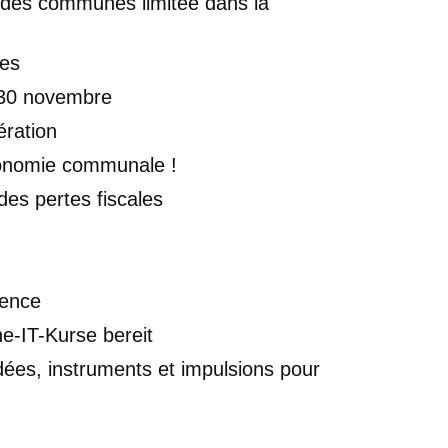
e des communes limitée dans la
nes
e 30 novembre
ération
utonomie communale !
des pertes fiscales
dence
e-IT-Kurse bereit
ées, instruments et impulsions pour