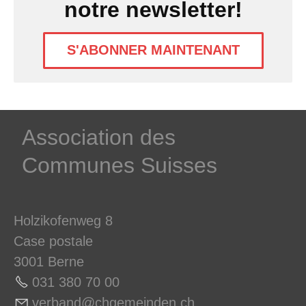
notre newsletter!
S'ABONNER MAINTENANT
­Association des­
Communes ­Suisses
Holzikofenweg 8
Case postale
3001 Berne
031 380 70 0
0
v
rb
nd
chg
m
nd
n
ch