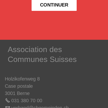
CONTINUER
­Association des­
Communes ­Suisses
Holzikofenweg 8
Case postale
3001 Berne
031 380 70 0
0
v
rb
nd
chg
m
nd
n
ch