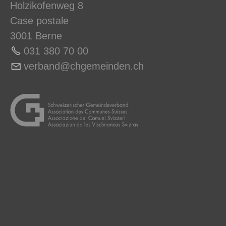
Holzikofenweg 8
Case postale
3001 Berne
031 380 70 0
0
v
rb
nd
chg
m
nd
n
ch