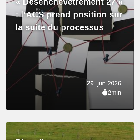
« Désenchevêtrement 27 »
: l’ACS prend position sur
la suite du processus
29. jun 2026
2min