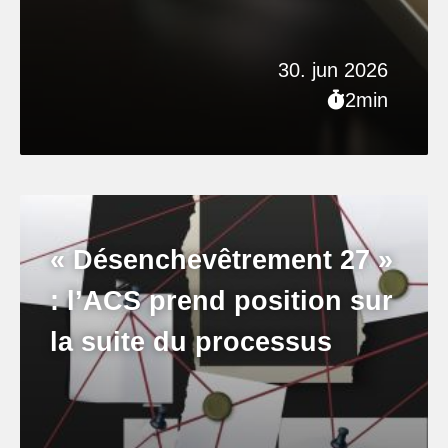
30. jun 2026
2min
« Désenchevêtrement 27 »
: l’ACS prend position sur
la suite du processus