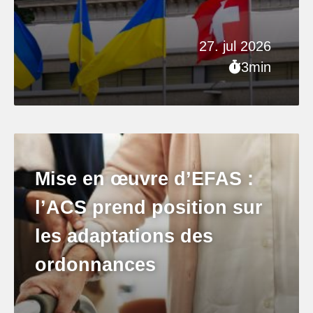
27. jul 2026
3min
Mise en œuvre d’EFAS :
l’ACS prend position sur
les adaptations des
ordonnances