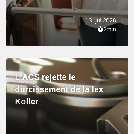
13. jul 2026
2min
L’ACS rejette le
durcissement de la lex
Koller