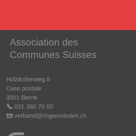
­Association des­
Communes ­Suisses
Holzikofenweg 8
Case postale
3001 Berne
031 380 70 0
0
v
rb
nd
chg
m
nd
n
ch