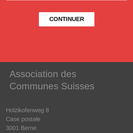
CONTINUER
­Association des­
Communes ­Suisses
Holzikofenweg 8
Case postale
3001 Berne