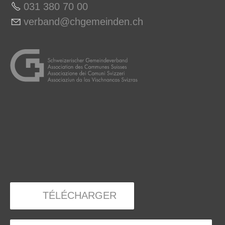
031 380 70 0
0
v
rb
nd
chg
m
nd
n
ch
TÉLÉCHARGER