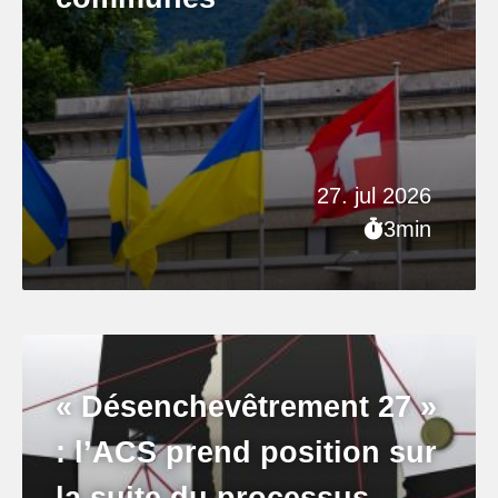
27. jul 2026
3min
« Désenchevêtrement 27 »
: l’ACS prend position sur
la suite du processus