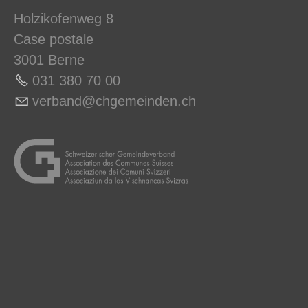
Holzikofenweg 8
Case postale
3001 Berne
031 380 70 0
0
v
rb
nd
chg
m
nd
n
ch