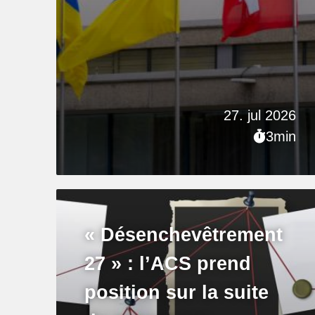
27. jul 2026
3min
« Désenchevêtrement
27 » : l’ACS prend
position sur la suite