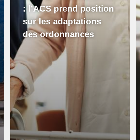
: l’ACS prend position
sur les adaptations
des ordonnances