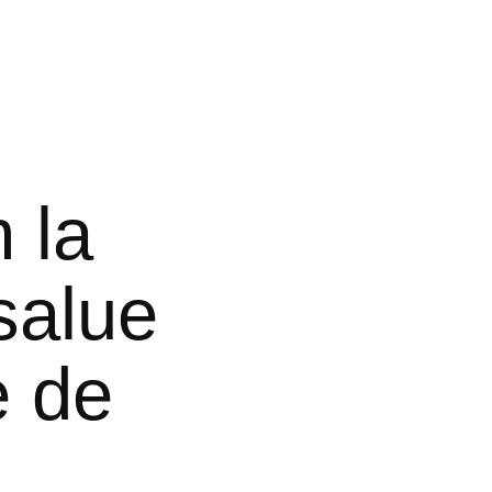
 la
salue
e de