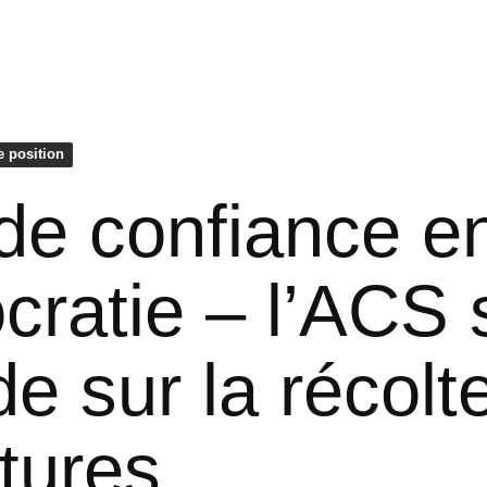
e position
de confiance en
ratie – l’ACS 
de sur la récolt
tures