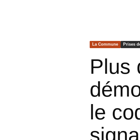
La Commune
Prises d
Plus 
démoc
le co
signa