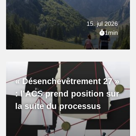
15. jul 2026
1min
« Désenchevêtrement 27 »
: l’ACS prend position sur
la suite du processus