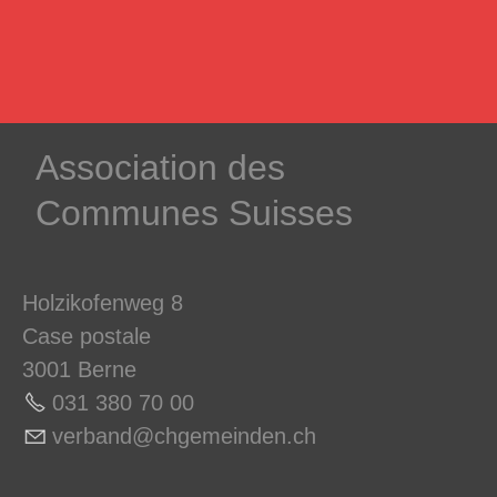
­Association des­
Communes ­Suisses
Holzikofenweg 8
Case postale
3001 Berne
031 380 70 0
0
v
rb
nd
chg
m
nd
n
ch