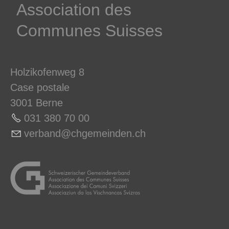
­Association des­
Communes ­Suisses
Holzikofenweg 8
Case postale
3001 Berne
031 380 70 0
0
v
rb
nd
chg
m
nd
n
ch