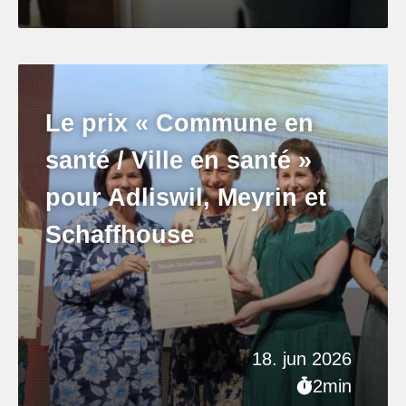
Le prix « Commune en
santé / Ville en santé »
pour Adliswil, Meyrin et
Schaffhouse
18. jun 2026
2min