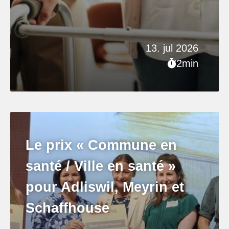
13. jul 2026
2min
Le prix « Commune en
santé / Ville en santé »
pour Adliswil, Meyrin et
Schaffhouse