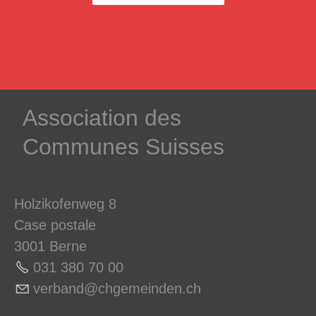
­Association des­
Communes ­Suisses
Holzikofenweg 8
Case postale
3001 Berne
031 380 70 0
0
v
rb
nd
chg
m
nd
n
ch