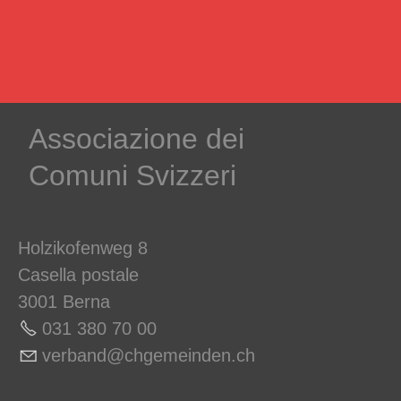
Associazione dei
Comuni Svizzeri
Holzikofenweg 8
Casella postale
3001 Berna
031 380 70 00
v
rb
nd
chg
m
nd
n
ch