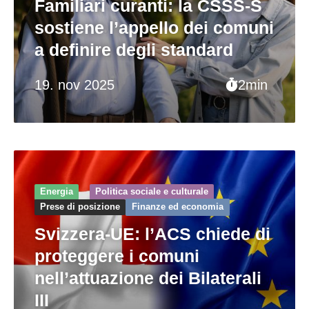
Familiari curanti: la CSSS-S
sostiene l’appello dei comuni
a definire degli standard
19. nov 2025
2min
Energia
Politica sociale e culturale
Prese di posizione
Finanze ed economia
Svizzera-UE: l’ACS chiede di
proteggere i comuni
nell’attuazione dei Bilaterali
III