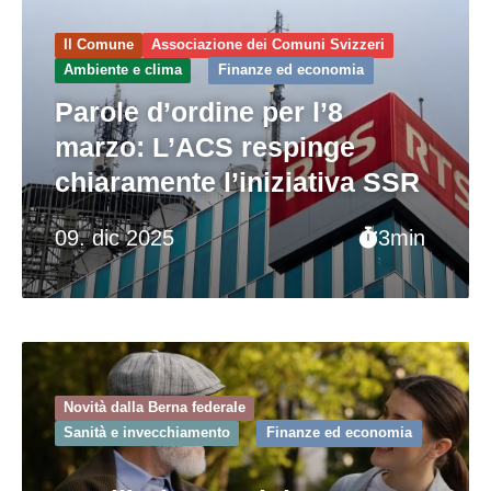
Il Comune
Associazione dei Comuni Svizzeri
Ambiente e clima
Finanze ed economia
Parole d’ordine per l’8
marzo: L’ACS respinge
chiaramente l’iniziativa SSR
09. dic 2025
3min
Novità dalla Berna federale
Sanità e invecchiamento
Finanze ed economia