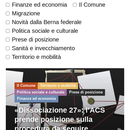
Finanze ed economia
Il Comune
Migrazione
Novità dalla Berna federale
Politica sociale e culturale
Prese di posizione
Sanità e invecchiamento
Territorio e mobilità
Il Comune
Territorio e mobilità
Politica sociale e culturale
Prese di posizione
Finanze ed economia
«Dissociazione 27»: l’ACS
prende posizione sulla
procedura da seguire