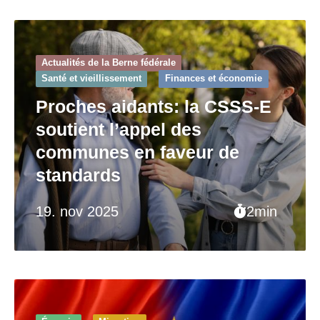
Actualités de la Berne fédérale
Santé et vieillissement
Finances et économie
Proches aidants: la CSSS-E
soutient l’appel des
communes en faveur de
standards
19. nov 2025
2min