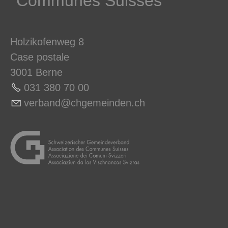
Communes ­Suisses
Holzikofenweg 8
Case postale
3001 Berne
031 380 70 0
0
v
rb
nd
chg
m
nd
n
ch