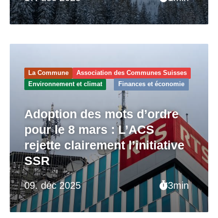
La Commune
Association des Communes Suisses
Environnement et climat
Finances et économie
Adoption des mots d’ordre
pour le 8 mars : L’ACS
rejette clairement l’initiative
SSR
09. déc 2025
3min