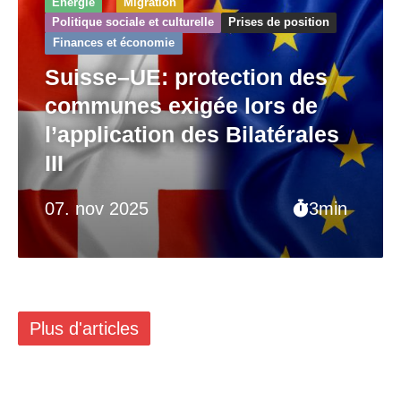
Énergie
Migration
Politique sociale et culturelle
Prises de position
Finances et économie
Suisse–UE: protection des
communes exigée lors de
l’application des Bilatérales
III
07. nov 2025
3min
Plus d'articles