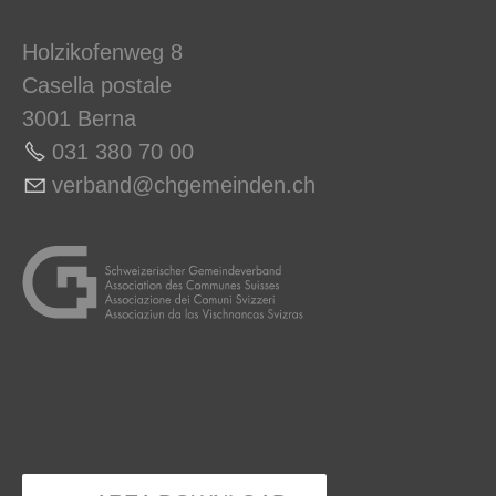
Holzikofenweg 8
Casella postale
3001 Berna
031 380 70 00
v
rb
nd
chg
m
nd
n
ch