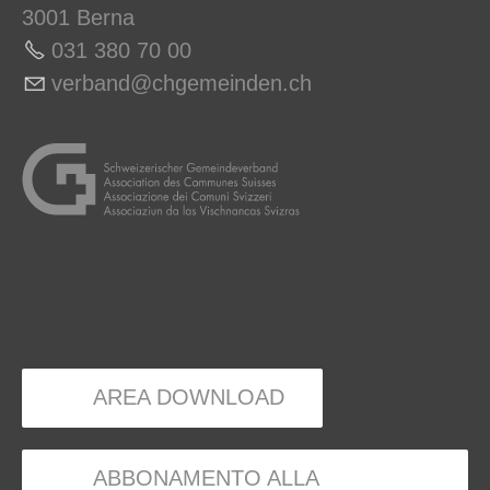
3001 Berna
031 380 70 00
v
rb
nd
chg
m
nd
n
ch
AREA DOWNLOAD
ABBONAMENTO ALLA