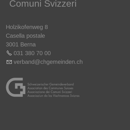
Comuni Svizzeri
Holzikofenweg 8
Casella postale
3001 Berna
031 380 70 00
v
rb
nd
chg
m
nd
n
ch