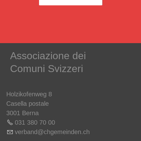
Associazione dei
Comuni Svizzeri
Holzikofenweg 8
Casella postale
3001 Berna
031 380 70 00
v
rb
nd
chg
m
nd
n
ch