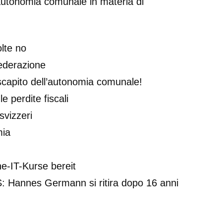
’autonomia comunale in materia di
lte no
federazione
 scapito dell’autonomia comunale!
 perdite fiscali
svizzeri
mia
e-IT-Kurse bereit
ACS: Hannes Germann si ritira dopo 16 anni