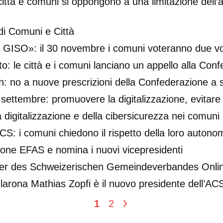
città e comuni si oppongono a una limitazione dell
di Comuni e Città
va GISO»: il 30 novembre i comuni voteranno due vo
: le città e i comuni lanciano un appello alla Con
/h: no a nuove prescrizioni della Confederazione a
ettembre: promuovere la digitalizzazione, evitare le
digitalizzazione e della cibersicurezza nei comuni 
S: i comuni chiedono il rispetto della loro autono
ione EFAS e nomina i nuovi vicepresidenti
ieder des Schweizerischen Gemeindeverbandes Onlin
i Glarona Mathias Zopfi è il nuovo presidente dell’
1
2
>