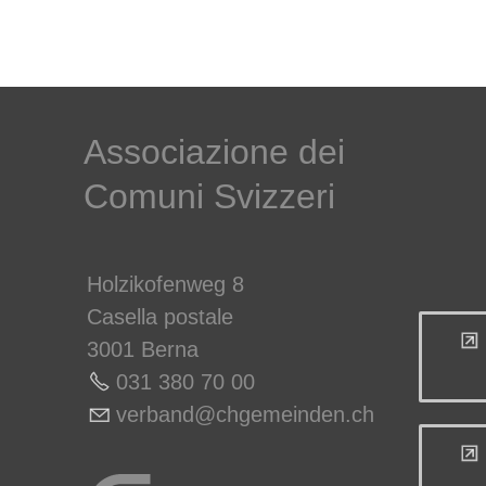
Associazione dei
Comuni Svizzeri
Holzikofenweg 8
Casella postale
3001 Berna
031 380 70 00
v
rb
nd
chg
m
nd
n
ch