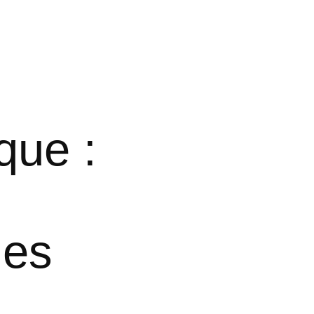
que :
les