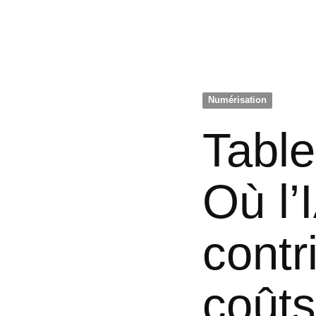
Numérisation
Tabl
Où l’
contr
coûts