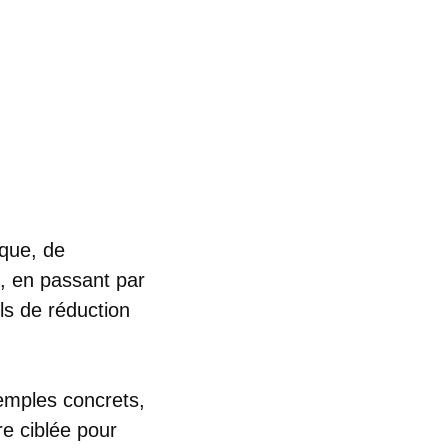
ique, de
, en passant par
els de réduction
emples concrets,
re ciblée pour