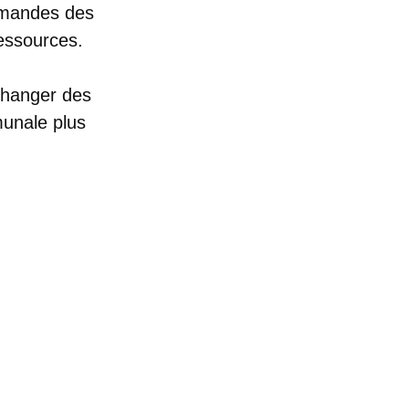
emandes des
ressources.
échanger des
munale plus