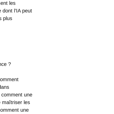
ment les
dont l’IA peut
s plus
nce ?
 comment
 dans
era comment une
maîtriser les
e comment une