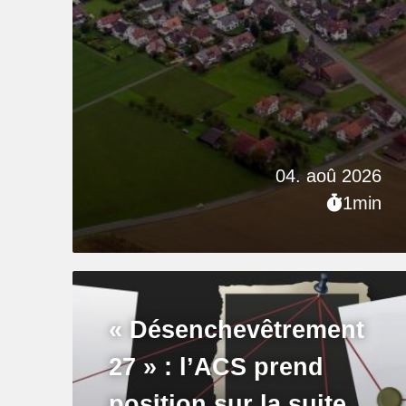
04. aoû 2026
1min
« Désenchevêtrement
27 » : l’ACS prend
position sur la suite