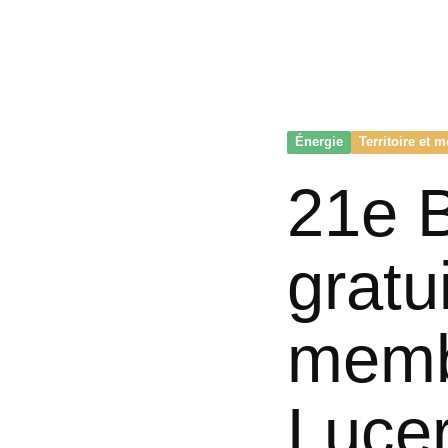
Énergie
Territoire et m
21e 
gratu
memb
Luce