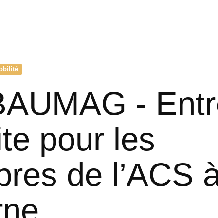
obilité
BAUMAG - Entr
ite pour les
res de l’ACS 
rne