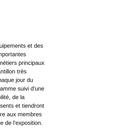
quipements et des
mportantes
métiers principaux
tillon très
haque jour du
ramme suivi d'une
ité, de la
sents et tiendront
ffre aux membres
 de l'exposition.