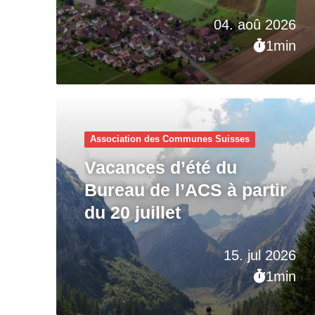
04. aoû 2026
1min
Association des Communes Suisses
Vacances d’été du
Bureau de l’ACS à partir
du 20 juillet
15. jul 2026
1min