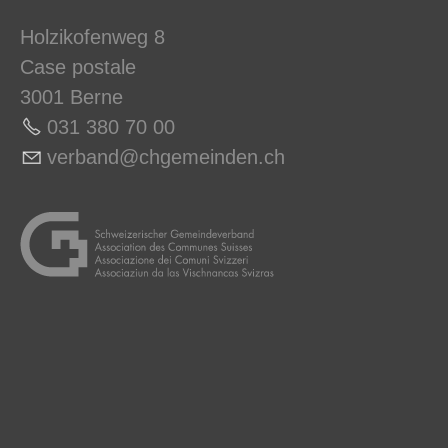
Holzikofenweg 8
Case postale
3001 Berne
031 380 70 0
0
v
rb
nd
chg
m
nd
n
ch