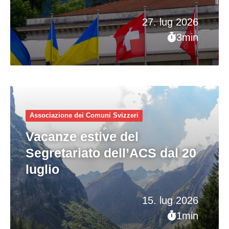
27. lug 2026
3min
Associazione dei Comuni Svizzeri
Vacanze estive del
Segretariato dell’ACS dal 20
luglio
15. lug 2026
1min