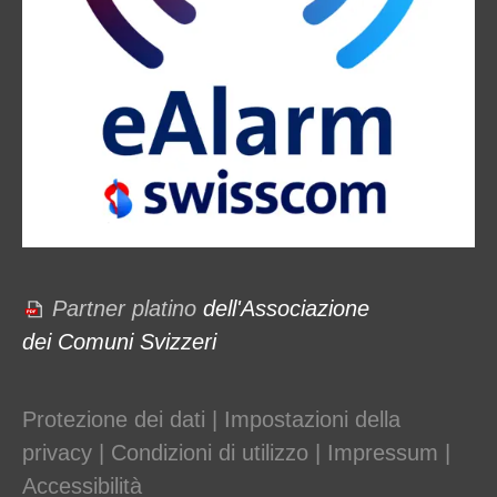
Partner platino
dell'Associazione
dei Comuni Svizzeri
Protezione dei dati
|
Impostazioni della
privacy
|
Condizioni di utilizzo
|
Impressum
|
Accessibilità