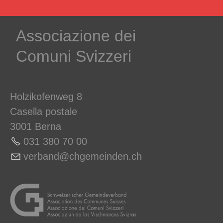
Associazione dei
Comuni Svizzeri
Holzikofenweg 8
Casella postale
3001 Berna
031 380 70 00
v
rb
nd
chg
m
nd
n
ch