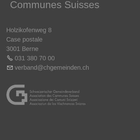
Communes ­Suisses
Holzikofenweg 8
Case postale
3001 Berne
031 380 70 0
0
v
rb
nd
chg
m
nd
n
ch