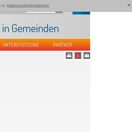
 zu.
Datenschutzinformationen
[x]
DE
FR
akt
Sitemap
t in Gemeinden
UNTERSTÜTZUNG
PARTNER