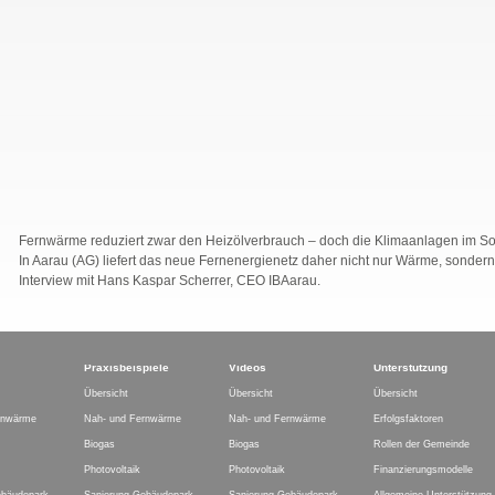
Fernwärme reduziert zwar den Heizölverbrauch – doch die Klimaanlagen im So
In Aarau (AG) liefert das neue Fernenergienetz daher nicht nur Wärme, sondern
Interview mit Hans Kaspar Scherrer, CEO IBAarau.
Praxisbeispiele
Videos
Unterstützung
Übersicht
Übersicht
Übersicht
rnwärme
Nah- und Fernwärme
Nah- und Fernwärme
Erfolgsfaktoren
Biogas
Biogas
Rollen der Gemeinde
Photovoltaik
Photovoltaik
Finanzierungsmodelle