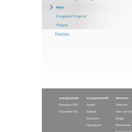
Aarau
Energiepark Morgental
Milvignes
Mobilität
Energiepolitik
Energiezukunft
Bereiche
Positionen SGV
Projekt
Übersicht
Fachartikel SG
Editorial
Nah- und Fe
Grusswort
Biogas
Hintergrund
Photovoltaik