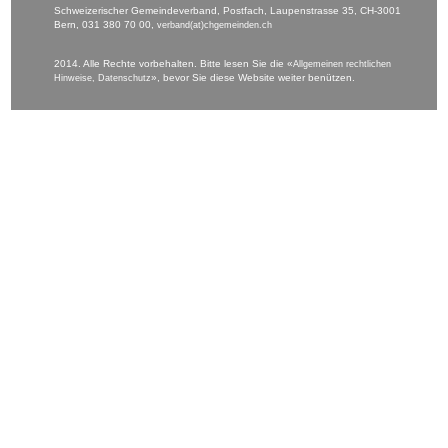
Schweizerischer Gemeindeverband, Postfach, Laupenstrasse 35, CH-3001
Bern, 031 380 70 00,
verband(at)chgemeinden.ch
2014. Alle Rechte vorbehalten. Bitte lesen Sie die «
Allgemeinen rechtlichen
», bevor Sie diese Website weiter benützen.
Hinweise, Datenschutz