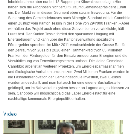
Inbetriebnahme aber nur bei 18 Rappen pro Kilowattstunde lag. «Hier
haben sich die Prognosen nicht erfüllt», räumt Gemeindepräsident Lurati
ein. Der Markt sei in diesem Segment eben stets in Bewegung. Für die
Sanierung des Gemeindehauses nach Minergie-Standard erhielt Canobbio
einen Zustupf vom Kanton Tessin in der Höhe von 294‘000 Franken. «Aber
wir hätten das Projekt auch ohne diese Subventionen verwirklicht», hält
Lurati fest. Der Kanton Tessin fördert den sparsamen Umgang mit
Energieträgern und kann über die Kantonsverwaltung spezifische
Fördergelder sprechen. Im März 2011 verabschiedete der Grosse Rat für
den Zeitraum von 2011 bis 2020 einen Rahmenkredit von 65 Millionen
Franken, der Fördergelder für den Einsatz erneuerbarer Energien und die
Verwirklichung von Fernwärmesystemen umfasst. Die kleine Gemeinde
Canobbio arbeitet an weiteren Projekten, um Energiesparmassnahmen
und ökologische Vorhaben umzusetzen. Zwei Millionen Franken werden in
die Fassadenrenovation der Gemeindeschule investiert, zwei E-Bikes
wurden angeschafft, und man hat auch für eine eigene Bushaltestelle
gekämpft, um im Nahverkehrssystem besser an Lugano angeschlossen zu
sein. Canobbio will möglichst bald das Label Energiestadt für eine
nachhaltige kommunale Energiepolitik erhalten.
Video