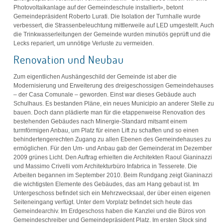
Photovoltaikanlage auf der Gemeindeschule installiert», betont
Gemeindepräsident Roberto Lurati. Die Isolation der Turnhalle wurde
verbessert, die Strassenbeleuchtung mittlerweile auf LED umgestellt. Auch
die Trinkwasserleitungen der Gemeinde wurden minutiös geprüft und die
Lecks repariert, um unnötige Verluste zu vermeiden.
Renovation und Neubau
Zum eigentlichen Aushängeschild der Gemeinde ist aber die
Modernisierung und Erweiterung des dreigeschossigen Gemeindehauses
– der Casa Comunale – geworden. Einst war dieses Gebäude auch
Schulhaus. Es bestanden Pläne, ein neues Municipio an anderer Stelle zu
bauen. Doch dann plädierte man für die etappenweise Renovation des
bestehenden Gebäudes nach Minergie-Standard mitsamt einem
turmförmigen Anbau, um Platz für einen Lift zu schaffen und so einen
behindertengerechten Zugang zu allen Ebenen des Gemeindehauses zu
ermöglichen. Für den Um- und Anbau gab der Gemeinderat im Dezember
2009 grünes Licht. Den Auftrag erhielten die Architekten Raoul Gianinazzi
und Massimo Crivelli vom Architekturbüro Infabrica in Tesserete. Die
Arbeiten begannen im September 2010. Beim Rundgang zeigt Gianinazzi
die wichtigsten Elemente des Gebäudes, das am Hang gebaut ist. Im
Untergeschoss befindet sich ein Mehrzwecksaal, der über einen eigenen
Seiteneingang verfügt. Unter dem Vorplatz befindet sich heute das
Gemeindearchiv. Im Erdgeschoss haben die Kanzlei und die Büros von
Gemeindeschreiber und Gemeindepräsident Platz. Im ersten Stock sind