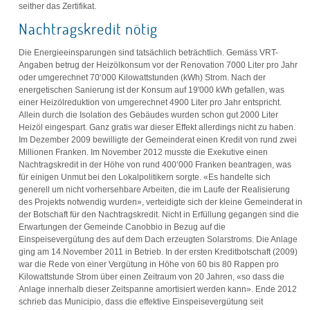
seither das Zertifikat.
Nachtragskredit nötig
Die Energieeinsparungen sind tatsächlich beträchtlich. Gemäss VRT-
Angaben betrug der Heizölkonsum vor der Renovation 7000 Liter pro Jahr
oder umgerechnet 70‘000 Kilowattstunden (kWh) Strom. Nach der
energetischen Sanierung ist der Konsum auf 19'000 kWh gefallen, was
einer Heizölreduktion von umgerechnet 4900 Liter pro Jahr entspricht.
Allein durch die Isolation des Gebäudes wurden schon gut 2000 Liter
Heizöl eingespart. Ganz gratis war dieser Effekt allerdings nicht zu haben.
Im Dezember 2009 bewilligte der Gemeinderat einen Kredit von rund zwei
Millionen Franken. Im November 2012 musste die Exekutive einen
Nachtragskredit in der Höhe von rund 400‘000 Franken beantragen, was
für einigen Unmut bei den Lokalpolitikern sorgte. «Es handelte sich
generell um nicht vorhersehbare Arbeiten, die im Laufe der Realisierung
des Projekts notwendig wurden», verteidigte sich der kleine Gemeinderat in
der Botschaft für den Nachtragskredit. Nicht in Erfüllung gegangen sind die
Erwartungen der Gemeinde Canobbio in Bezug auf die
Einspeisevergütung des auf dem Dach erzeugten Solarstroms. Die Anlage
ging am 14.November 2011 in Betrieb. In der ersten Kreditbotschaft (2009)
war die Rede von einer Vergütung in Höhe von 60 bis 80 Rappen pro
Kilowattstunde Strom über einen Zeitraum von 20 Jahren, «so dass die
Anlage innerhalb dieser Zeitspanne amortisiert werden kann». Ende 2012
schrieb das Municipio, dass die effektive Einspeisevergütung seit