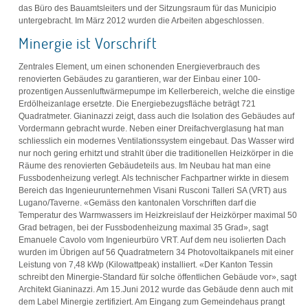
das Büro des Bauamtsleiters und der Sitzungsraum für das Municipio
untergebracht. Im März 2012 wurden die Arbeiten abgeschlossen.
Minergie ist Vorschrift
Zentrales Element, um einen schonenden Energieverbrauch des
renovierten Gebäudes zu garantieren, war der Einbau einer 100-
prozentigen Aussenluftwärmepumpe im Kellerbereich, welche die einstige
Erdölheizanlage ersetzte. Die Energiebezugsfläche beträgt 721
Quadratmeter. Gianinazzi zeigt, dass auch die Isolation des Gebäudes auf
Vordermann gebracht wurde. Neben einer Dreifachverglasung hat man
schliesslich ein modernes Ventilationssystem eingebaut. Das Wasser wird
nur noch gering erhitzt und strahlt über die traditionellen Heizkörper in die
Räume des renovierten Gebäudeteils aus. Im Neubau hat man eine
Fussbodenheizung verlegt. Als technischer Fachpartner wirkte in diesem
Bereich das Ingenieurunternehmen Visani Rusconi Talleri SA (VRT) aus
Lugano/Taverne. «Gemäss den kantonalen Vorschriften darf die
Temperatur des Warmwassers im Heizkreislauf der Heizkörper maximal 50
Grad betragen, bei der Fussbodenheizung maximal 35 Grad», sagt
Emanuele Cavolo vom Ingenieurbüro VRT. Auf dem neu isolierten Dach
wurden im Übrigen auf 56 Quadratmetern 34 Photovoltaikpanels mit einer
Leistung von 7,48 kWp (Kilowattpeak) installiert. «Der Kanton Tessin
schreibt den Minergie-Standard für solche öffentlichen Gebäude vor», sagt
Architekt Gianinazzi. Am 15.Juni 2012 wurde das Gebäude denn auch mit
dem Label Minergie zertifiziert. Am Eingang zum Gemeindehaus prangt