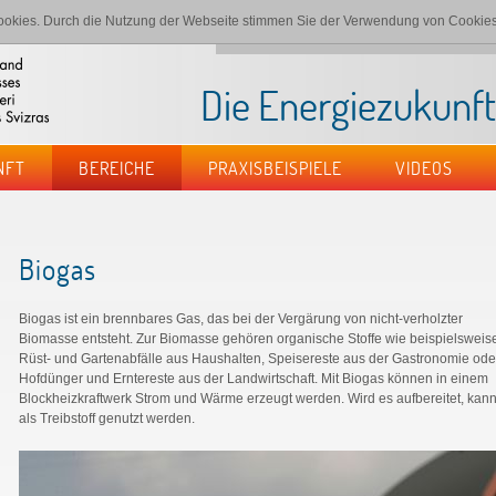
okies. Durch die Nutzung der Webseite stimmen Sie der Verwendung von Cookies
Startseite
Impressum
Datenschutz
Kont
Die Energiezukunf
NFT
BEREICHE
PRAXISBEISPIELE
VIDEOS
Biogas
Biogas
ist ein brennbares Gas, das bei der Vergärung von nicht-verholzter
Biomasse entsteht. Zur Biomasse gehören organische Stoffe wie beispielsweis
Rüst- und Gartenabfälle aus Haushalten, Speisereste aus der Gastronomie ode
Hofdünger und Erntereste aus der Landwirtschaft. Mit Biogas können in einem
Blockheizkraftwerk Strom und Wärme erzeugt werden. Wird es aufbereitet, kan
als Treibstoff genutzt werden.