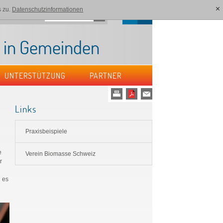
 zu.
Datenschutzinformationen
[x]
DE
FR
akt
Sitemap
t in Gemeinden
UNTERSTÜTZUNG
PARTNER
Links
Praxisbeispiele
e
Verein Biomasse Schweiz
r
n es