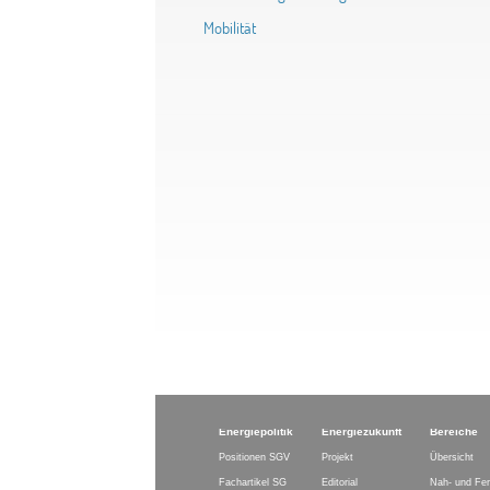
Mobilität
Energiepolitik
Energiezukunft
Bereiche
Positionen SGV
Projekt
Übersicht
Fachartikel SG
Editorial
Nah- und Fe