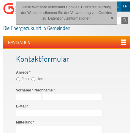
DE
FR
Diese Webseite verwendet Cookies. Durch die Nutzung
der Webseite stimmen Sie der Verwendung von Cookies
zu.
Datenschutzinformationen
[x]
Die Energiezukunft in Gemeinden
NAVIGATION
Kontaktformular
Anrede
*
Frau
Herr
Vorname
*
Nachname
*
E-Mail
*
Mitteilung
*