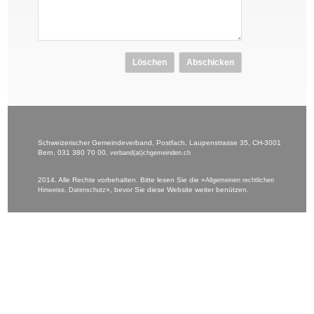
Löschen
Abschicken
Schweizerischer Gemeindeverband, Postfach, Laupenstrasse 35, CH-3001
Bern, 031 380 70 00,
verband(at)chgemeinden.ch
2014. Alle Rechte vorbehalten. Bitte lesen Sie die «
Allgemeinen rechtlichen
», bevor Sie diese Website weiter benützen.
Hinweise, Datenschutz