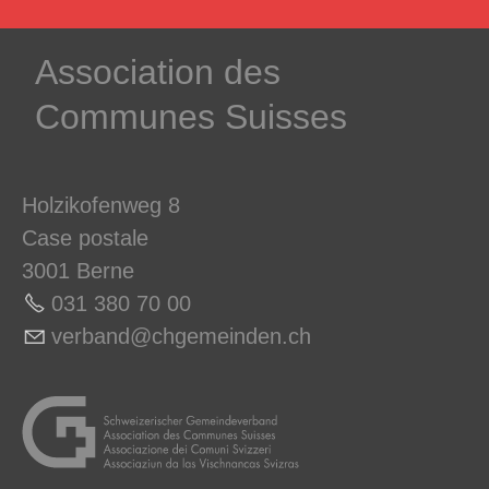
­Association des­
Communes ­Suisses
Holzikofenweg 8
Case postale
3001 Berne
031 380 70 0
0
v
rb
nd
chg
m
nd
n
ch