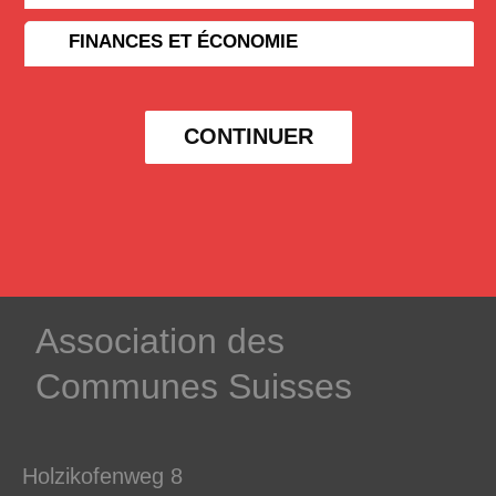
FINANCES ET ÉCONOMIE
CONTINUER
­Association des­
Communes ­Suisses
Holzikofenweg 8