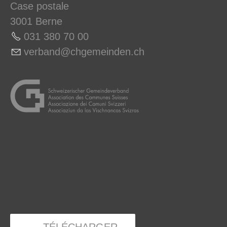
Case postale
3001 Berne
031 380 70 0
0
v
rb
nd
chg
m
nd
n
ch