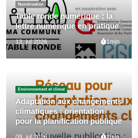
Numérisation
Table ronde numérique : la
lettre numérique en pratique
13. jul 2026
1min
Environnement et climat
Adaptation aux changements
climatiques : orientation
pour la planification publique
09. jul 2026
2min