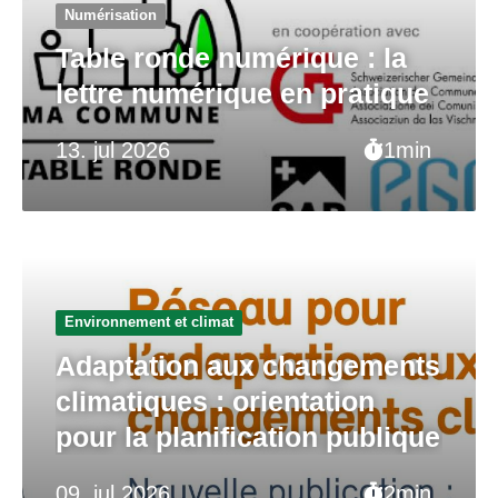
Numérisation
Table ronde numérique : la
lettre numérique en pratique
13. jul 2026
1min
Environnement et climat
Adaptation aux changements
climatiques : orientation
pour la planification publique
09. jul 2026
2min