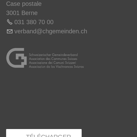
Case postale
3001 Berne
031 380 70 0
0
v
rb
nd
chg
m
nd
n
ch