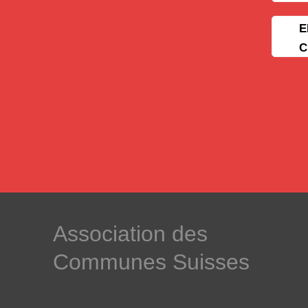
E
C
­Association des­
Communes ­Suisses