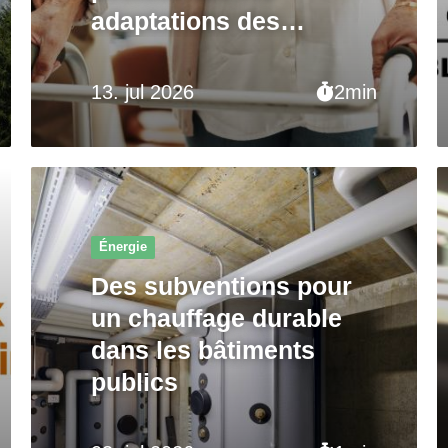
adaptations des
ordonnances
13. jul 2026
2min
Énergie
Des subventions pour
un chauffage durable
dans les bâtiments
publics