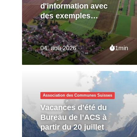
d'information avec
des exemples
pratiques
04. aoû 2026
1min
Association des Communes Suisses
Vacances d’été du
Bureau de l’ACS à
partir du 20 juillet