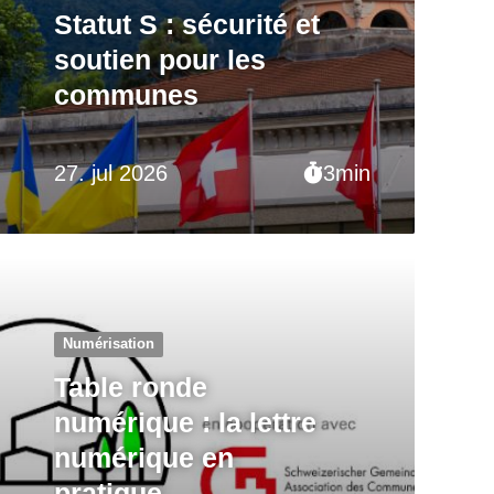
Statut S : sécurité et
soutien pour les
communes
27. jul 2026
3min
Numérisation
Table ronde
numérique : la lettre
numérique en
pratique