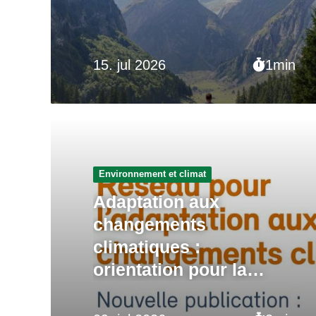
15. jul 2026
1min
Environnement et climat
Adaptation aux
changements
climatiques :
orientation pour la
planification publique