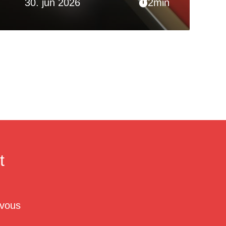
30. jun 2026
2min
t
 vous