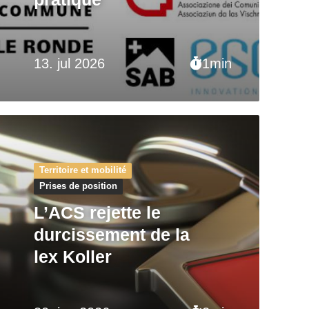
13. jul 2026
1min
Territoire et mobilité
Prises de position
L’ACS rejette le
durcissement de la
lex Koller