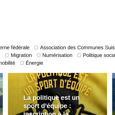
Berne fédérale
Association des Communes Suis
e
Migration
Numérisation
Politique socia
mobilité
Énergie
La politique est un
sport d’équipe :
inscription à la