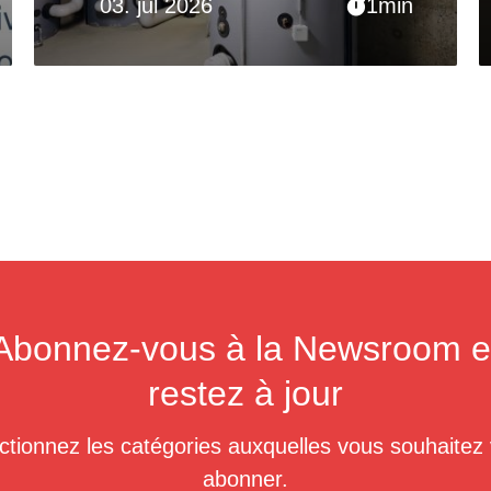
03. jul 2026
1min
Abonnez-vous à la Newsroom e
restez à jour
ctionnez les catégories auxquelles vous souhaitez
abonner.