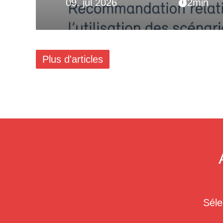
09. jul 2026
2min
Plus d'articles
Séle