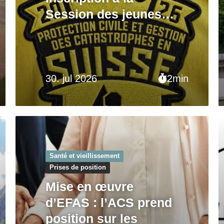
Session des jeunes
2026
30. jul 2026
2min
Santé et vieillissement
Prises de position
Mise en œuvre
d’EFAS : l’ACS prend
position sur les