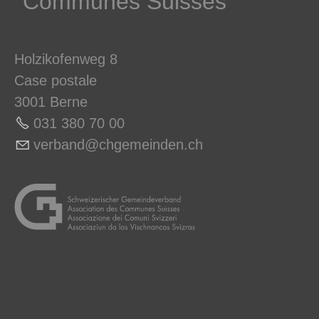
Communes ­Suisses
Holzikofenweg 8
Case postale
3001 Berne
031 380 70 0
0
v
rb
nd
chg
m
nd
n
ch