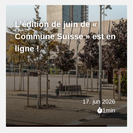
L’édition de juin de «
Commune Suisse » est en
ligne !
17. jun 2026
1min