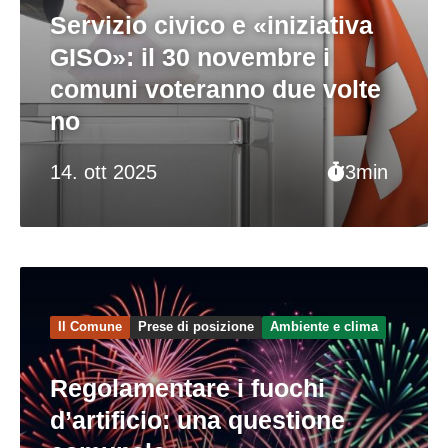
Servizio civico e «iniziativa
GISO»: il 30 novembre i
comuni voteranno due volte
no
14. ott 2025
3min
Il Comune
Prese di posizione
Ambiente e clima
Regolamentare i fuochi
d’artificio: una questione