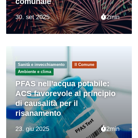
comunale
30. set 2025
2min
Sanità e invecchiamento
Il Comune
Ambiente e clima
PFAS nell’acqua potabile:
ACS favorevole al principio
di causalità per il
risanamento
23. giu 2025
2min