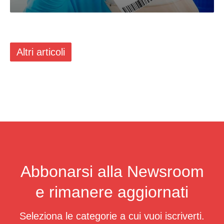
Altri articoli
Abbonarsi alla Newsroom
e rimanere aggiornati
Seleziona le categorie a cui vuoi iscriverti.