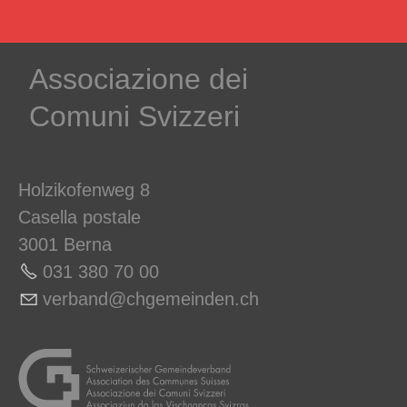
Associazione dei
Comuni Svizzeri
Holzikofenweg 8
Casella postale
3001 Berna
031 380 70 00
v
rb
nd
chg
m
nd
n
ch