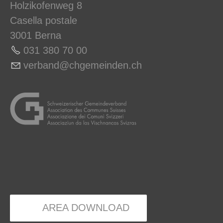
Holzikofenweg 8
Casella postale
3001 Berna
031 380 70 00
v
rb
nd
chg
m
nd
n
ch
AREA DOWNLOAD