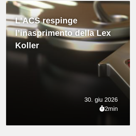
L’ACS respinge
l’inasprimento della Lex
Koller
30. giu 2026
2min