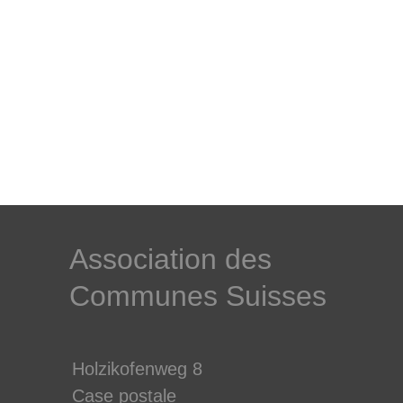
­Association des­
Communes ­Suisses
Holzikofenweg 8
Case postale