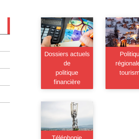
Dossiers actuels
Politiq
de
régional
politique
touris
financière
Téléphonie