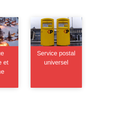
ue
Service postal
e et
universel
me