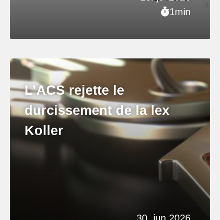
1min
L’ACS rejette le
durcissement de la lex
Koller
30. jun 2026