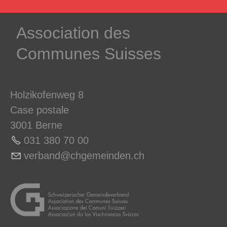
­Association des­
Communes ­Suisses
Holzikofenweg 8
Case postale
3001 Berne
031 380 70 0
0
v
rb
nd
chg
m
nd
n
ch