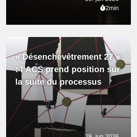
2min
« Désenchevêtrement 27 »
: l’ACS prend position sur
la suite du processus
29. jun 2026