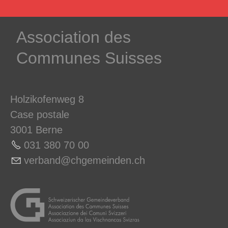
­Association des­
Communes ­Suisses
Holzikofenweg 8
Case postale
3001 Berne
031 380 70 0
0
v
rb
nd
chg
m
nd
n
ch