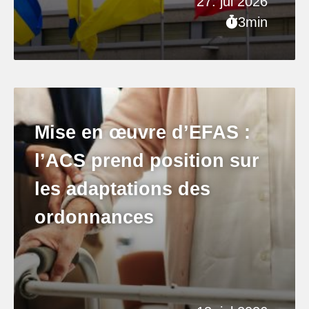
27. jul 2026
3min
Mise en œuvre d’EFAS :
l’ACS prend position sur
les adaptations des
ordonnances