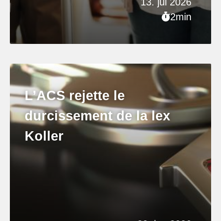
13. jul 2026
2min
L’ACS rejette le
durcissement de la lex
Koller