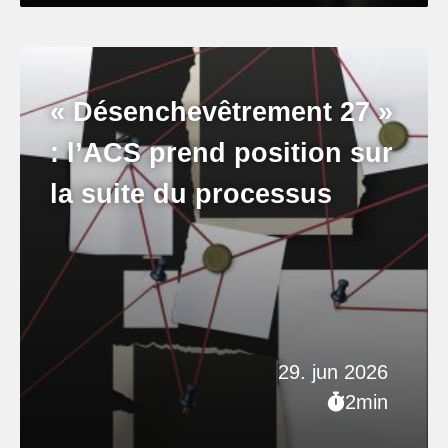
« Désenchevêtrement 27 »
: l’ACS prend position sur
la suite du processus
29. jun 2026
2min