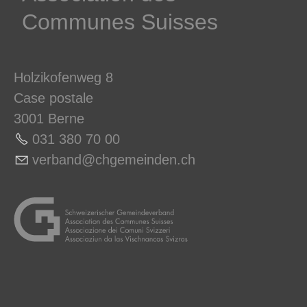
Communes ­Suisses
Holzikofenweg 8
Case postale
3001 Berne
031 380 70 0
0
v
rb
nd
chg
m
nd
n
ch