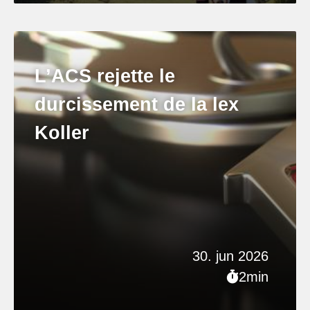
L’ACS rejette le
durcissement de la lex
Koller
30. jun 2026
2min