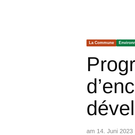
La Commune
Environn
Prog
d’enc
déve
am 14. Juni 2023