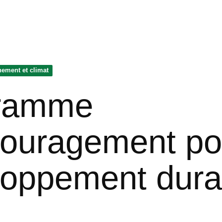
ement et climat
ramme
ouragement po
loppement dura