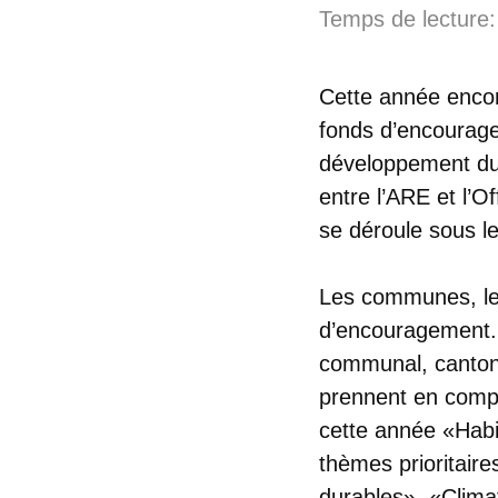
Temps de lecture:
Cette année encore
fonds d’encourage
développement dur
entre l’ARE et l’O
se déroule sous l
Les communes, les
d’encouragement.
communal, cantona
prennent en compt
cette année «Habit
thèmes prioritair
durables», «Climat