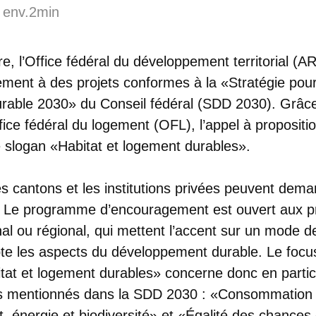
 env.2min
, l’Office fédéral du développement territorial (A
ment à des projets conformes à la «Stratégie pour
able 2030» du Conseil fédéral (SDD 2030). Grâce 
ffice fédéral du logement (OFL), l’appel à proposit
e slogan «Habitat et logement durables».
 cantons et les institutions privées peuvent dem
 Le programme d’encouragement est ouvert aux pr
l ou régional, qui mettent l’accent sur un mode de
e les aspects du développement durable. Le focu
at et logement durables» concerne donc en particul
es mentionnés dans la SDD 2030 : «Consommation 
, énergie et biodiversité» et «Égalité des chances