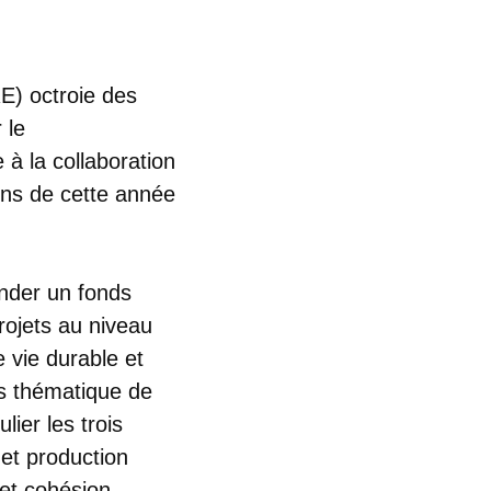
RE) octroie des
 le
à la collaboration
ions de cette année
ander un fonds
ojets au niveau
 vie durable et
s thématique de
ier les trois
et production
 et cohésion